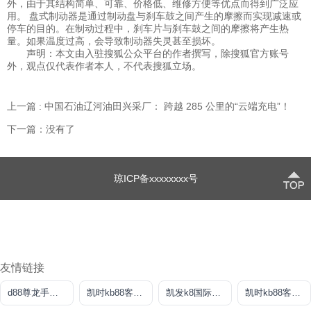
外，由于其结构简单、可靠、价格低、维修方便等优点而得到广泛应
用。 盘式制动器是通过制动盘与刹车鼓之间产生的摩擦而实现减速或
停车的目的。在制动过程中，刹车片与刹车鼓之间的摩擦将产生热
量。如果温度过高，会导致制动器失灵甚至损坏。
声明：本文由入驻搜狐公众平台的作者撰写，除搜狐官方账号
外，观点仅代表作者本人，不代表搜狐立场。
上一篇 : 中国石油辽河油田兴采厂： 跨越 285 公里的“云端充电”！
下一篇：没有了
琼ICP备xxxxxxxx号
友情链接
d88尊龙手机版认定AG发财网
凯时kb88客户端
凯发k8国际旗舰厅
凯时kb88客户端