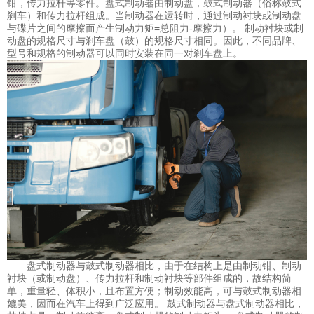
钳，传力拉杆等零件。盘式制动器由制动盘，鼓式制动器（俗称鼓式
刹车）和传力拉杆组成。当制动器在运转时，通过制动衬块或制动盘
与碟片之间的摩擦而产生制动力矩=总阻力-摩擦力）。 制动衬块或制
动盘的规格尺寸与刹车盘（鼓）的规格尺寸相同。因此，不同品牌、
型号和规格的制动器可以同时安装在同一对刹车盘上。
盘式制动器与鼓式制动器相比，由于在结构上是由制动钳、制动
衬块（或制动盘）、传力拉杆和制动衬块等部件组成的，故结构简
单，重量轻、体积小，且布置方便；制动效能高，可与鼓式制动器相
媲美，因而在汽车上得到广泛应用。 鼓式制动器与盘式制动器相比，