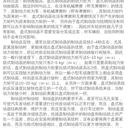
其特点是：制动效能高。盘式制动器的制动力矩为： 盘式制动器的制
动效能高，能达到90%以上。在没有机械摩擦（即无摩擦时）的情况
下，其制动力矩为零；有机械摩擦时（即有摩擦时），其制动力矩约
为原来的一半。 盘式制动器在没有摩擦和无摩擦情况下所产生的制动
力矩约为原来制动力矩的一半。 另外由于盘式制动鼓与轮辋间没有间
隙可以在不影响制动效果的情况下调整），因此对车轮的性能几乎没
有影响。 盘式制动器不需要安装分泵或总泵，对车辆前、后轮同时制
动不会有任何影响。
制动反应快，通常比鼓式制动器的制动反应快2~4秒左右，尤其
是紧急制动时，更能体现出盘式制动器的优势。由于盘式制动器的制
动力矩较大，所以对前后轮鼓式制动器要求制动踏板行程较长。因此
在一般行驶速度下，盘式制动器的制动力矩可达5~10 kg/（m·s），
鼓式制动器的制动力矩只有2~5 kg/（m·s）。 如果只需要高制动力矩
的话，盘式制动器的制动力矩要比鼓式制动器高出2倍。而盘式制动器
则可以实现较大的制动力矩，所以一般小型车或微型车上都会采用盘
式制动器。特别是在高速行驶时，盘式制动的作用更为明显，其制动
力矩可达10~20 kg/（m·s）以上。 从另外一方面来看，盘式制动系统
的反应速度比较快也是它的一个优点。对于鼓式制动系统来说，当制
动力矩较小时，其制动距离要比盘式制动长一些。
制动器对制动钳、制动盘的结构要求不高，甚至可以无孔安装，
可使汽车发动机不需要进行任何改动就可以正常行驶。而且，盘式制
动器结构简单、维护方便，而且安装方便。 在行车过程中，制动盘是
一直处于热胀冷缩状态的，也就是制动器中的制动盘和制动鼓之间产
生一个温差，所以在安装和调整制动系统时，没有必要将两个盘紧紧
贴合。而且与鼓式制动器相比，盘式制动器可以更方便地拆装。另