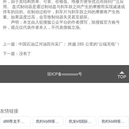
外，由于其结构简单、可靠、价格低、维修方便等优点而得到广泛应
用。 盘式制动器是通过制动盘与刹车鼓之间产生的摩擦而实现减速或
停车的目的。在制动过程中，刹车片与刹车鼓之间的摩擦将产生热
量。如果温度过高，会导致制动器失灵甚至损坏。
声明：本文由入驻搜狐公众平台的作者撰写，除搜狐官方账号
外，观点仅代表作者本人，不代表搜狐立场。
上一篇 : 中国石油辽河油田兴采厂： 跨越 285 公里的“云端充电”！
下一篇：没有了
琼ICP备xxxxxxxx号
友情链接
d88尊龙手机版认定AG发财网
凯时kb88客户端
凯发k8国际旗舰厅
凯时kb88客户端