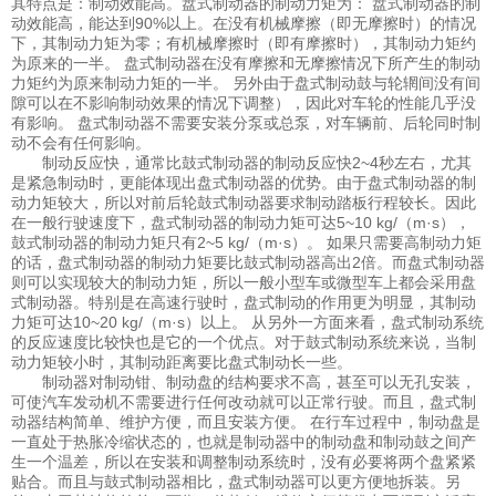
其特点是：制动效能高。盘式制动器的制动力矩为： 盘式制动器的制
动效能高，能达到90%以上。在没有机械摩擦（即无摩擦时）的情况
下，其制动力矩为零；有机械摩擦时（即有摩擦时），其制动力矩约
为原来的一半。 盘式制动器在没有摩擦和无摩擦情况下所产生的制动
力矩约为原来制动力矩的一半。 另外由于盘式制动鼓与轮辋间没有间
隙可以在不影响制动效果的情况下调整），因此对车轮的性能几乎没
有影响。 盘式制动器不需要安装分泵或总泵，对车辆前、后轮同时制
动不会有任何影响。
制动反应快，通常比鼓式制动器的制动反应快2~4秒左右，尤其
是紧急制动时，更能体现出盘式制动器的优势。由于盘式制动器的制
动力矩较大，所以对前后轮鼓式制动器要求制动踏板行程较长。因此
在一般行驶速度下，盘式制动器的制动力矩可达5~10 kg/（m·s），
鼓式制动器的制动力矩只有2~5 kg/（m·s）。 如果只需要高制动力矩
的话，盘式制动器的制动力矩要比鼓式制动器高出2倍。而盘式制动器
则可以实现较大的制动力矩，所以一般小型车或微型车上都会采用盘
式制动器。特别是在高速行驶时，盘式制动的作用更为明显，其制动
力矩可达10~20 kg/（m·s）以上。 从另外一方面来看，盘式制动系统
的反应速度比较快也是它的一个优点。对于鼓式制动系统来说，当制
动力矩较小时，其制动距离要比盘式制动长一些。
制动器对制动钳、制动盘的结构要求不高，甚至可以无孔安装，
可使汽车发动机不需要进行任何改动就可以正常行驶。而且，盘式制
动器结构简单、维护方便，而且安装方便。 在行车过程中，制动盘是
一直处于热胀冷缩状态的，也就是制动器中的制动盘和制动鼓之间产
生一个温差，所以在安装和调整制动系统时，没有必要将两个盘紧紧
贴合。而且与鼓式制动器相比，盘式制动器可以更方便地拆装。另