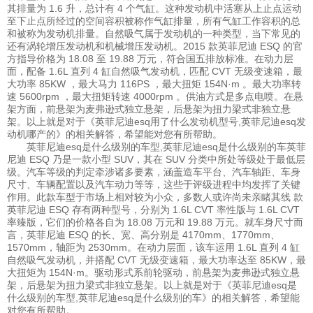
其排量为 1.6 升，总计有 4 个气缸。这种发动机中活塞从上止点运动
至下止点所经过的空间容积被称作气缸排量，所有气缸工作容积的总
和被称为发动机排量。自然吸气属于发动机的一种类型，当下常见的
还有涡轮增压发动机和机械增压发动机。2015 款英菲尼迪 ESQ 的官
方指导价格为 18.08 至 19.88 万元，符合国五排放标准。在动力层
面，配备 1.6L 直列 4 缸自然吸气发动机，匹配 CVT 无级变速箱，最
大功率 85KW ，最大马力 116PS ，最大扭矩 154N·m 。最大功率转
速 5600rpm ，最大扭矩转速 4000rpm 。供油方式是多点电喷。在悬
架方面，前悬架为麦弗逊式独立悬架，后悬架为扭力梁式非独立悬
架。以上就是对于《英菲尼迪esq用了什么发动机型号,英菲尼迪esq发
动机哪产的》的相关解答，希望能对您有所帮助。
英菲尼迪esq是什么级别的车型,英菲尼迪esq是什么级别的车英菲
尼迪 ESQ 乃是一款小型 SUV，其在 SUV 分类中所处等级处于最低层
级。汽车等级的判定牵涉诸多要素，涵盖造车平台、汽车轴距、车身
尺寸、车辆配置以及汽车动力等等，这些于评级进程中均发挥了关键
作用。此款车型于市场上相对较为小众，多数人或许尚未亲睹其线 款
英菲尼迪 ESQ 存有两种型号，分别为 1.6L CVT 率性版与 1.6L CVT
率臻版，它们的价格各自为 18.08 万元和 19.88 万元。就车身尺寸而
言，英菲尼迪 ESQ 的长、宽、高分别是 4170mm、1770mm、
1570mm，轴距为 2530mm。在动力层面，该车运用 1.6L 直列 4 缸
自然吸气发动机，并搭配 CVT 无级变速箱，最大功率达至 85KW，最
大扭矩为 154N·m。驱动形式系前轮驱动，前悬架为麦弗逊式独立悬
架，后悬架为扭力梁式非独立悬架。以上就是对于《英菲尼迪esq是
什么级别的车型,英菲尼迪esq是什么级别的车》的相关解答，希望能
对您有所帮助。