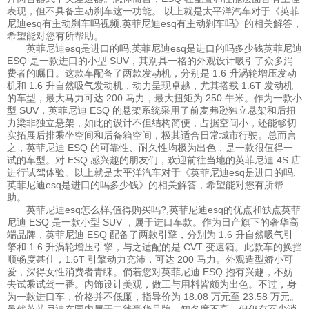
表现，但不具备主动刹车这一功能。 以上就是太平洋汽车对于《英菲
尼迪esq有主动刹车吗视频,英菲尼迪esq有主动刹车吗》的相关解答，
希望能对您有所帮助。
英菲尼迪esq是进口的吗,英菲尼迪esq是进口的吗多少钱英菲尼迪
ESQ 是一款进口的小型 SUV，其别具一格的外观设计吸引了众多消
费者的瞩目。这款车配备了两款发动机，分别是 1.6 升涡轮增压发动
机和 1.6 升自然吸气发动机，动力呈现卓越，尤其搭载 1.6T 发动机
的车型，最大马力可达 200 马力，最大扭矩为 250 牛米。作为一款小
型 SUV，英菲尼迪 ESQ 的悬架系统采用了前麦弗逊独立悬架和后扭
力梁非独立悬架，如此的设计不但结构简便，占据空间小，还能够切
实拓展后排乘坐空间和后备箱空间，极其适合日常城市行驶。总而言
之，英菲尼迪 ESQ 的可靠性、耐久性均极为出色，是一款很值得一
试的车型。对 ESQ 感兴趣的朋友们，欢迎前往当地的英菲尼迪 4S 店
进行试驾体验。以上就是太平洋汽车对于《英菲尼迪esq是进口的吗,
英菲尼迪esq是进口的吗多少钱》的相关解答，希望能对您有所帮
助。
英菲尼迪esq怎么样,值得购买吗?,英菲尼迪esq的优点和缺点英菲
尼迪 ESQ 是一款小型 SUV ，属于进口车款。作为日产旗下的奢华高
端品牌，英菲尼迪 ESQ 配备了两款引擎，分别为 1.6 升自然吸气引
擎和 1.6 升涡轮增压引擎，与之适配的是 CVT 变速箱。此款车的换挡
顺畅度甚佳，1.6T 引擎动力充沛，可达 200 马力。外观造型娇小可
爱，深得女性消费者青睐。倘若您对英菲尼迪 ESQ 抱有兴趣，不妨
去试乘试驾一番。内饰设计美观，做工与用料皆颇为出色。不过，身
为一款进口车，价格并不低廉，指导价为 18.08 万元至 23.58 万元。