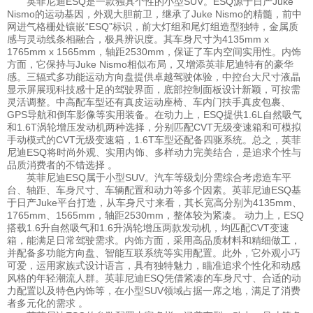
英菲尼迪ESQ是一款独具个性的小型SUV。ESQ源于日产Juke
Nismo的运动基因，外观大胆前卫，继承了Juke Nismo的精髓，前中
网进气格栅处镶嵌“ESQ”标识，前大灯组和尾灯组造型独特，金属质
感与灵动线条相融合，极具辨识度。其车身尺寸为4135mm x
1765mm x 1565mm，轴距2530mm，保证了车内空间实用性。内饰
方面，它保持与Juke Nismo相似布局，又增添英菲尼迪特有的豪华
感。三辐式多功能运动方向盘提供卓越驾驶体验，中控台大尺寸液晶
显示屏展现科技感十足的驾驶界面，底部控制面板设计新颖，可按需
灵活调整。中高配车型还有真皮运动座椅、车内门扶手真皮包裹、
GPS导航和倒车影像等实用装备。在动力上，ESQ提供1.6L自然吸气
和1.6T涡轮增压发动机两种选择，分别匹配CVT无级变速箱和可模拟
手动模式的CVT无级变速箱，1.6T车型还配备四驱系统。总之，英菲
尼迪ESQ将时尚外观、实用内饰、多样动力完美结合，是追求个性与
品质消费者的不错选择 。
英菲尼迪ESQ属于小型SUV。汽车等级划分需综合考虑造车平
台、轴距、车身尺寸、车辆配置和动力等多个因素。英菲尼迪ESQ基
于日产Juke平台打造，从车身尺寸来看，其长宽高分别为4135mm、
1765mm、1565mm，轴距2530mm，整体较为紧凑。 动力上，ESQ
搭载1.6升自然吸气和1.6升涡轮增压两款发动机，均匹配CVT变速
箱，能满足日常驾驶需求。内饰方面，采用高品质材料和精细做工，
并配备多功能方向盘、智能互联系统等实用配置。此外，它外观小巧
可爱，运用家族式设计语言，具有独特魅力，瞄准追求个性化和动感
风格的年轻潮流人群。英菲尼迪ESQ凭借紧凑的车身尺寸、合适的动
力配置以及特色内饰等，在小型SUV领域占据一席之地，满足了消费
者多元化的需求 。