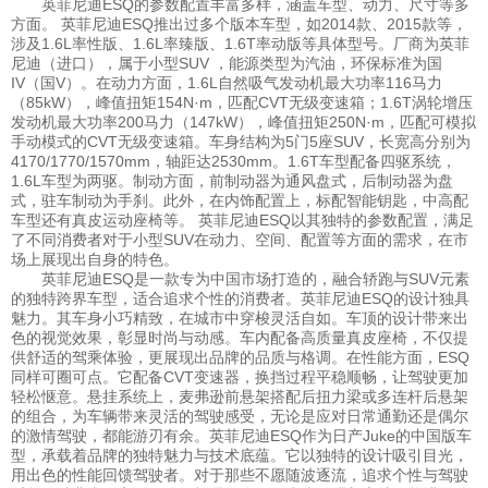
英菲尼迪ESQ的参数配置丰富多样，涵盖车型、动力、尺寸等多
方面。 英菲尼迪ESQ推出过多个版本车型，如2014款、2015款等，
涉及1.6L率性版、1.6L率臻版、1.6T率动版等具体型号。厂商为英菲
尼迪（进口），属于小型SUV ，能源类型为汽油，环保标准为国
IV（国V）。在动力方面，1.6L自然吸气发动机最大功率116马力
（85kW），峰值扭矩154N·m，匹配CVT无级变速箱；1.6T涡轮增压
发动机最大功率200马力（147kW），峰值扭矩250N·m，匹配可模拟
手动模式的CVT无级变速箱。车身结构为5门5座SUV，长宽高分别为
4170/1770/1570mm，轴距达2530mm。1.6T车型配备四驱系统，
1.6L车型为两驱。制动方面，前制动器为通风盘式，后制动器为盘
式，驻车制动为手刹。此外，在内饰配置上，标配智能钥匙，中高配
车型还有真皮运动座椅等。 英菲尼迪ESQ以其独特的参数配置，满足
了不同消费者对于小型SUV在动力、空间、配置等方面的需求，在市
场上展现出自身的特色。
英菲尼迪ESQ是一款专为中国市场打造的，融合轿跑与SUV元素
的独特跨界车型，适合追求个性的消费者。英菲尼迪ESQ的设计独具
魅力。其车身小巧精致，在城市中穿梭灵活自如。车顶的设计带来出
色的视觉效果，彰显时尚与动感。车内配备高质量真皮座椅，不仅提
供舒适的驾乘体验，更展现出品牌的品质与格调。在性能方面，ESQ
同样可圈可点。它配备CVT变速器，换挡过程平稳顺畅，让驾驶更加
轻松惬意。悬挂系统上，麦弗逊前悬架搭配后扭力梁或多连杆后悬架
的组合，为车辆带来灵活的驾驶感受，无论是应对日常通勤还是偶尔
的激情驾驶，都能游刃有余。英菲尼迪ESQ作为日产Juke的中国版车
型，承载着品牌的独特魅力与技术底蕴。它以独特的设计吸引目光，
用出色的性能回馈驾驶者。对于那些不愿随波逐流，追求个性与驾驶