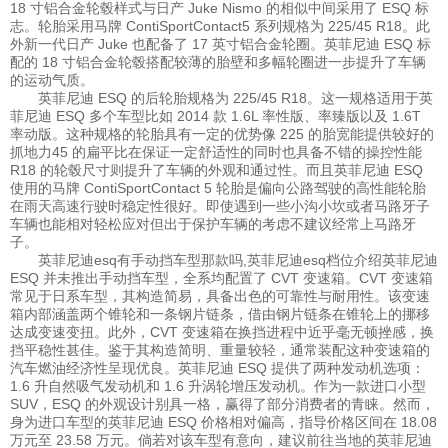
18 寸铝合金轮毂样式与日产 Juke Nismo 的相似中间采用了 ESQ 标
志。轮胎采用马牌 ContiSportContact5 系列规格为 225/45 R18。此
外新一代日产 Juke 也配备了 17 英寸铝合金轮圈。英菲尼迪 ESQ 标
配的 18 寸铝合金轮毂搭配较薄的胎壁和多幅轮圈进一步提升了车辆
的运动气质。
英菲尼迪 ESQ 的后轮胎规格为 225/45 R18。这一规格适用于英
菲尼迪 ESQ 多个车型比如 2014 款 1.6L 率性版、率臻版以及 1.6T
率动版。这种规格的轮胎具有一定的优势像 225 的胎宽能提供较好的
抓地力45 的扁平比在保证一定舒适性的同时也具备不错的操控性能
R18 的轮毂尺寸则提升了车辆的外观和通过性。而且英菲尼迪 ESQ
使用的马牌 ContiSportContact 5 轮胎是偏向公路驾驶的高性能轮胎
在雨天高速行驶时稳定性很好。即使遇到一些小沟小坎或者马路牙子
车辆也能相对轻松应对但出于保护车辆的考虑不建议经常上马路牙
子。
英菲尼迪esq有手动挡车型那款吗,英菲尼迪esq档位介绍英菲尼迪
ESQ 并未推出手动挡车型，全系均配置了 CVT 变速箱。CVT 变速箱
常见于日系车型，其构造简易，具备出色的可靠性与耐用性。该变速
箱内部涵盖两个锥轮和一条钢片链条，借由钢片链条在锥轮上的挪移
达成变速变扭。此外，CVT 变速箱在换挡进程中近乎毫无顿挫感，换
挡平稳性甚佳。鉴于其构造简明、重量较轻，通常装配这种变速箱的
汽车燃油经济性呈现优良。英菲尼迪 ESQ 提供了两种发动机选项：
1.6 升自然吸气发动机和 1.6 升涡轮增压发动机。作为一款进口小型
SUV，ESQ 的外观设计别具一格，赢得了部分消费者的青睐。然而，
身为进口车型的英菲尼迪 ESQ 价格相对偏高，指导价格区间在 18.08
万元至 23.58 万元。倘若对该车型有意向，建议前往当地的英菲尼迪