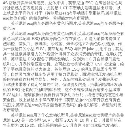
4S 店展开实际试驾感受。总体来讲，英菲尼迪 ESQ 在驾驶舒适性与
行驶质感方面表现优良，尤其是 1.6T 车型动力澎湃且输出顺滑。以
上就是太平洋汽车对于《英菲尼迪esq有手动挡车型那款吗,英菲尼迪
esq档位介绍》的相关解答，希望能对您有所帮助。
英菲尼迪esq的车身颜色有黄色吗图片,英菲尼迪esq的车身颜色有
黄色吗
英菲尼迪esq的车身颜色有黄色吗图片,英菲尼迪esq的车身颜色有
黄色吗英菲尼迪 ESQ 的车身颜色不存在黄色，而是为消费者提供了
烈焰橙、莹贝白、玻璃黑、冰锐蓝、炫金棕这五种颜色以供选择。作
为一款进口的小型 SUV，英菲尼迪 ESQ 与日产 juke 共用平台，其别
具一格且极具吸引力的外观设计博得了众多消费者的青睐。在动力范
畴，英菲尼迪 ESQ 配备了两款发动机，分别为 1.6 升自然吸气发动
机和 1.6 升涡轮增压发动机。这两款发动机皆搭载了 CVT 变速箱，给
予了平稳且高效的动力输出。英菲尼迪 ESQ 的悬架系统因车型而
异，自然吸气发动机车型运用了扭力梁悬架，而涡轮增压发动机车型
采用的是多连杆独立悬架。另外，该车的前悬架采用了麦弗逊悬架，
为驾驶者带来了稳定的操控性能。值得提及的是，搭载涡轮增压发动
机的 ESQ 还装配了适时四驱系统，这个系统极其适合这类小型城市
SUV 运用，能够依据路况自行调节驱动力分配，增进行驶的稳定性与
安全性。以上就是太平洋汽车对于《英菲尼迪esq的车身颜色有黄色
吗图片,英菲尼迪esq的车身颜色有黄色吗》的相关解答，希望能对您
有所帮助。
英菲尼迪esq用了什么发动机型号,英菲尼迪esq发动机哪产的英菲
尼迪 ESQ 是一款小型 SUV ，截至 2019 年 10 月 7 日，其最新的在
售车型为 2015 款。此车采用的是 1.6 升直列 4 缸自然吸气发动机，