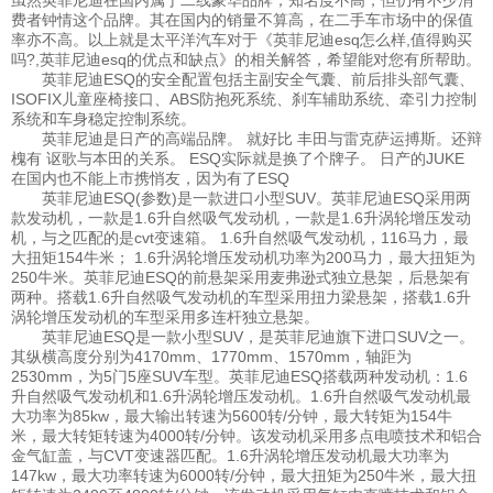
虽然英菲尼迪在国内属于二线豪华品牌，知名度不高，但仍有不少消
费者钟情这个品牌。其在国内的销量不算高，在二手车市场中的保值
率亦不高。以上就是太平洋汽车对于《英菲尼迪esq怎么样,值得购买
吗?,英菲尼迪esq的优点和缺点》的相关解答，希望能对您有所帮助。
英菲尼迪ESQ的安全配置包括主副安全气囊、前后排头部气囊、
ISOFIX儿童座椅接口、ABS防抱死系统、刹车辅助系统、牵引力控制
系统和车身稳定控制系统。
英菲尼迪是日产的高端品牌。 就好比 丰田与雷克萨运搏斯。还辩
槐有 讴歌与本田的关系。 ESQ实际就是换了个牌子。 日产的JUKE
在国内也不能上市携悄友，因为有了ESQ
英菲尼迪ESQ(参数)是一款进口小型SUV。英菲尼迪ESQ采用两
款发动机，一款是1.6升自然吸气发动机，一款是1.6升涡轮增压发动
机，与之匹配的是cvt变速箱。 1.6升自然吸气发动机，116马力，最
大扭矩154牛米； 1.6升涡轮增压发动机功率为200马力，最大扭矩为
250牛米。英菲尼迪ESQ的前悬架采用麦弗逊式独立悬架，后悬架有
两种。搭载1.6升自然吸气发动机的车型采用扭力梁悬架，搭载1.6升
涡轮增压发动机的车型采用多连杆独立悬架。
英菲尼迪ESQ是一款小型SUV，是英菲尼迪旗下进口SUV之一。
其纵横高度分别为4170mm、1770mm、1570mm，轴距为
2530mm，为5门5座SUV车型。英菲尼迪ESQ搭载两种发动机：1.6
升自然吸气发动机和1.6升涡轮增压发动机。1.6升自然吸气发动机最
大功率为85kw，最大输出转速为5600转/分钟，最大转矩为154牛
米，最大转矩转速为4000转/分钟。该发动机采用多点电喷技术和铝合
金气缸盖，与CVT变速器匹配。1.6升涡轮增压发动机最大功率为
147kw，最大功率转速为6000转/分钟，最大扭矩为250牛米，最大扭