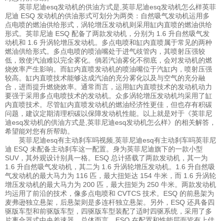
英菲尼迪esq发动机的供油方式是,英菲尼迪esq发动机怎么样英菲
尼迪 ESQ 发动机的供油形式可划分为两类：自然吸气发动机运用多
点电喷的燃油供给形式，涡轮增压发动机则采用缸内直喷的燃油供给
形式。英菲尼迪 ESQ 配备了两款发动机，分别为 1.6 升自然吸气发
动机和 1.6 升涡轮增压发动机。多点电喷和缸内直喷属于常见的两种
燃油供给形式。多点电喷的喷油嘴处于进气歧管内，其喷射压强较
低，致使汽油难以完全雾化。倘若汽油雾化不彻底，会对发动机的燃
烧效率产生影响。而缸内直喷发动机的喷油嘴位于汽缸内，喷射压强
较高。缸内直喷技术能够达成汽油的充分雾化以及与空气的充分融
合，进而提升燃烧效率。通常而言，运用缸内直喷技术的发动机动力
要强于采用多点电喷技术的发动机。众多涡轮增压发动机均采用了缸
内直喷技术。尽管缸内直喷发动机的燃油经济性更佳，但也存有积碳
问题，建议定期清理积碳以保障发动机性能。以上就是对于《英菲尼
迪esq发动机的供油方式是,英菲尼迪esq发动机怎么样》的相关解答，
希望能对您有所帮助。
英菲尼迪esq有主动刹车吗视频,英菲尼迪esq有主动刹车吗英菲尼
迪 ESQ 未配备主动刹车这一配置。身为英菲尼迪旗下的一款小型
SUV，其外观设计别具一格。ESQ 总计搭载了两款发动机，其一为
1.6 升自然吸气发动机，其二为 1.6 升涡轮增压发动机。1.6 升自然吸
气发动机的最大马力为 116 匹，最大扭矩达 154 牛米，而 1.6 升涡轮
增压发动机的最大马力为 200 匹，最大扭矩为 250 牛米。两款发动机
均运用了前沿的技术，像多点电喷和 CVTCS 技术。ESQ 的前悬架为
麦弗逊独立悬架，后悬架则是多连杆独立悬架。另外，ESQ 还具备四
驱版车型和前驱版车型，四驱版车型装配了适时四驱系统，采用了多
片离合器式中央差速器。总体而言，ESQ 在配置和性能层面皆有上佳