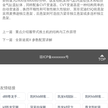
矩转速为2400至4800转/分钟。该发动机采用气缸内直喷技术和铝合
金气缸盖缸体，同样配备CVT变速器。CVT变速器是一种结构简单的
自动变速器，换挡平顺性和可靠性耐久性较好。英菲尼迪ESQ前悬架
采用麦弗逊独立悬架，后悬架则可选扭力梁非独立悬架或多连杆独立
悬架。
上一篇 : 重点介绍履带式推土机的结构与工作原理
下一篇 : 全新途观X 参数配置讲解
琼ICP备xxxxxxxx号
友情链接
d88尊龙手机版认定AG发财网
凯时kb88客户端
凯发k8国际旗舰厅
凯时kb88客户端
k8凯发官网手机app
菠菜担保网
凯发k8官方旗舰厅
尊龙凯时最新地址