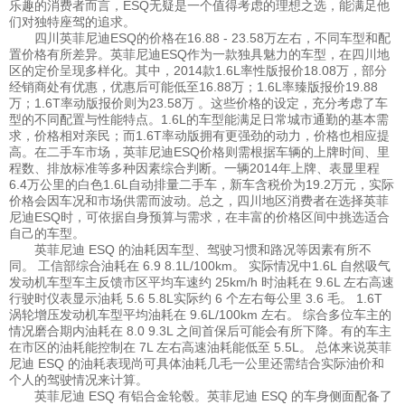
乐趣的消费者而言，ESQ无疑是一个值得考虑的理想之选，能满足他
们对独特座驾的追求。
四川英菲尼迪ESQ的价格在16.88 - 23.58万左右，不同车型和配
置价格有所差异。英菲尼迪ESQ作为一款独具魅力的车型，在四川地
区的定价呈现多样化。其中，2014款1.6L率性版报价18.08万，部分
经销商处有优惠，优惠后可能低至16.88万；1.6L率臻版报价19.88
万；1.6T率动版报价则为23.58万 。这些价格的设定，充分考虑了车
型的不同配置与性能特点。1.6L的车型能满足日常城市通勤的基本需
求，价格相对亲民；而1.6T率动版拥有更强劲的动力，价格也相应提
高。在二手车市场，英菲尼迪ESQ价格则需根据车辆的上牌时间、里
程数、排放标准等多种因素综合判断。一辆2014年上牌、表显里程
6.4万公里的白色1.6L自动排量二手车，新车含税价为19.2万元，实际
价格会因车况和市场供需而波动。总之，四川地区消费者在选择英菲
尼迪ESQ时，可依据自身预算与需求，在丰富的价格区间中挑选适合
自己的车型。
英菲尼迪 ESQ 的油耗因车型、驾驶习惯和路况等因素有所不
同。 工信部综合油耗在 6.9 8.1L/100km。 实际情况中1.6L 自然吸气
发动机车型车主反馈市区平均车速约 25km/h 时油耗在 9.6L 左右高速
行驶时仪表显示油耗 5.6 5.8L实际约 6 个左右每公里 3.6 毛。 1.6T
涡轮增压发动机车型平均油耗在 9.6L/100km 左右。 综合多位车主的
情况磨合期内油耗在 8.0 9.3L 之间首保后可能会有所下降。有的车主
在市区的油耗能控制在 7L 左右高速油耗能低至 5.5L。 总体来说英菲
尼迪 ESQ 的油耗表现尚可具体油耗几毛一公里还需结合实际油价和
个人的驾驶情况来计算。
英菲尼迪 ESQ 有铝合金轮毂。英菲尼迪 ESQ 的车身侧面配备了