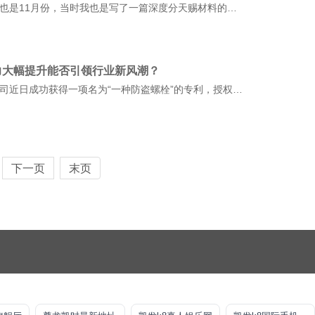
说起天赐材料就想起2023年针对我的一次“讨伐”，记得也是11月份，当时我也是写了一篇深度分天赐材料的文章，并且是以高盛的观点切入写的。
力大幅提升能否引领行业新风潮？
金融界2025年5月15日消息，浙江红阳汽车部件有限公司近日成功获得一项名为“一种防盗螺栓”的专利，授权公告号CN222863863U，申请日期为2
下一页
末页