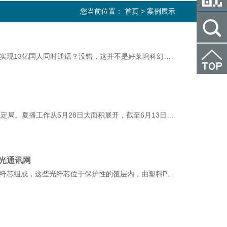
您当前位置：
首页
>
案例展示
在光通信时代，你是否想过用一根细如发丝的光纤就能实现13亿国人同时通话？没错，这并不是好莱坞科幻电影才有的画面。在中国光谷，武汉邮电科学研究院的科研
据介绍，全省夏收工作6月7日基本结束，夏粮丰收已成定局。夏播工作从5月28日大面积展开，截至6月13日，已播种面积7915.2万亩，夏播工作大头落地
k光通讯网
光纤光缆是一种通信电缆，由两个或多个玻璃或塑料光纤芯组成，这些光纤芯位于保护性的覆层内，由塑料PVC外部套管覆盖。光纤光缆可分为突变型、渐变型、单模