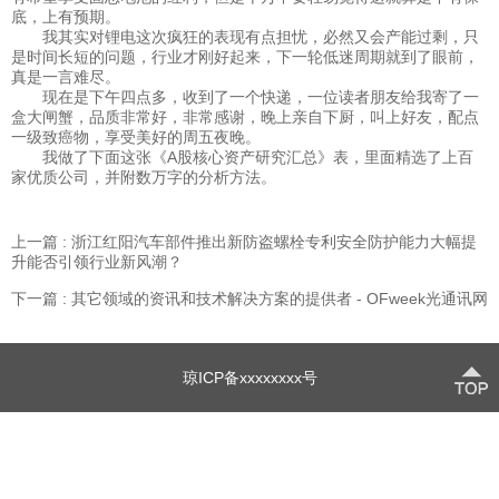
底，上有预期。
我其实对锂电这次疯狂的表现有点担忧，必然又会产能过剩，只
是时间长短的问题，行业才刚好起来，下一轮低迷周期就到了眼前，
真是一言难尽。
现在是下午四点多，收到了一个快递，一位读者朋友给我寄了一
盒大闸蟹，品质非常好，非常感谢，晚上亲自下厨，叫上好友，配点
一级致癌物，享受美好的周五夜晚。
我做了下面这张《A股核心资产研究汇总》表，里面精选了上百
家优质公司，并附数万字的分析方法。
上一篇 : 浙江红阳汽车部件推出新防盗螺栓专利安全防护能力大幅提
升能否引领行业新风潮？
下一篇 : 其它领域的资讯和技术解决方案的提供者 - OFweek光通讯网
琼ICP备xxxxxxxx号