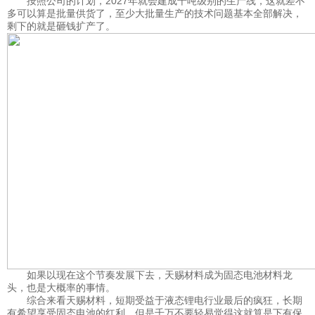
按照公司的计划，2027年就会建成千吨级别的生产线，这就差不
多可以算是批量供货了，至少大批量生产的技术问题基本全部解决，
剩下的就是砸钱扩产了。
如果以现在这个节奏发展下去，天赐材料成为固态电池材料龙
头，也是大概率的事情。
综合来看天赐材料，短期受益于液态锂电行业最后的疯狂，长期
有希望享受固态电池的红利，但是千万不要轻易觉得这就算是下有保