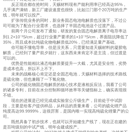
反正现在都在抢时间，天赐材料现有产能利用率已经高达95%，
几乎满产满销，新工厂建设速度也很快，比如江门那个20万吨的生产
线，明年就可以投产。
扩张传统业务的同时，新业务固态电池电解质也没落下，不过公
司可能为了配合行业需求，也选择了半固态电池这个过渡产品。
前两个月公司发布了通知，研发的复合固态电解质离子电导率达
到1.2×10⁻³S/cm，超过行业量产要求的1×10⁻³S/cm，界面阻抗降低了
35%，而且成本比纯硫化物电解质低20%，已经满足量产基础。
你可能不懂电导率，但是没关系，只需要知道天赐材料的凝胶电
解质，已经到了量产前夕就行，这东西未来肯定不是主流，但过渡是
可以的。
优势是性能相比液态电解质要提升一大截，尤其是安全性，劣势
是成本也高，所以不上不下。
未来的战略核心肯定还是全固态电池，天赐材料选择的技术路线
是硫化物，但也兼顾了一下氧化物。
公司的硫化物固态电解质的核心技术是液相反应法，我看了公司
的诸多专利，目前在水分控制和循环效率等关键指标上，确实表现很
不错。
现在的进展是已经完成成实验室公斤级生产，目前处于中试阶
段，主要是给客户提供样品，从样品的质量来看，公司的硫化锂产品
纯度高达99.9999%，这很厉害，是国内唯一实现高纯硫化锂量产的公
司。
既然具备了初步技术，也就可以开始建生产线了，现在正在建的
是百吨级别的中试产线，明年会建成投产。