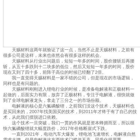
天赐材料这两年就验证了这一点，当然不止是天赐材料，之前有
很多公司是这样，未来也依然会有很多这样的机会。
天赐材料从行业出问题后，短短一年多的时间，股价腰斩后再腰
斩，从五十多跌到十二块多的低位，然后又短短一年多的时间，股价
现在又到了四十多，前阵子高位的时候已经翻了2倍。
我一直觉得天赐材料是一家不错的公司，但是现在的市场逻辑，
同样也是有问题的。
天赐材料刚刚进入锂电行业的时候，是准备电解液和正极材料一
起做的，后面实力有限，放弃了正极材料，专注于电解液，很快就做
到了全球电解液龙头，拿走了三分之一的市场份额。
电解液的核心是六氟磷酸锂，之前我们没这个技术，天赐材料也
是买回来的，2007年找美国买的技术，到2011年才终于有了自己的技
术，从此我们摆脱进口依赖。
这个技术一旦突破，我们一贯的作风就是资本蜂拥而至，所以很
快六氟磷酸锂就大幅度跌价，2017年价格断崖式下跌。
一直到2021年，电动汽车大爆发，锂电池飞速增长，电解液自然
需求大增，但是电解液这东西技术门槛并不高，同质化很严重。