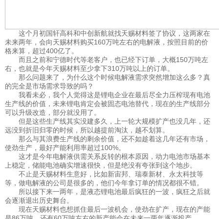
这个月初国轩高科和中创新航就找天赐材料签了协议，这两家在
未来两年，会向天赐材料购买160万吨左右的电解液，按照目前的价
格来算，超过400亿了。
而且之前和宁德时代等老客户，也已经下订单，大概150万吨左
右，也就是今年天赐材料至少拿下310万吨以上的订单。
那么问题来了，为什么这个时候电解液需求突然增加这么多？真
的完全是市场需求导致的吗？
我看未必，我个人觉得这是锂电企业在最后尽全力压榨现有电池
生产线的价值，未来锂电肯定会被固态电池替代，现在的生产线部分
可以升级改造，部分就没用了。
但是这些生产线其实没建多久，上一轮大规模扩产也没几年，还
远没到折旧归零的时候，所以越提前淘汰，越不划算。
那么与其浪费生产线的剩余价值，还不如趁着这几年还有市场，
使劲生产，最好产能利用率超过100%。
这才是今年电解液供需关系反转的根本原因，动力电池市场基本
上稳定，储能电池确实增速很快，但是绝没有夸张到这个地步。
不止是天赐材料生意好，比如新宙邦、瑞泰新材、永太科技等
等，做电解液的公司是很多的，他们今年拿订单的情况都很不错。
所以接下来一两年，是液态锂电池最后疯狂的一波，疯狂之后就
会逐渐退出历史舞台。
现在天赐材料也想抓住最后一波机会，使劲在扩产，现在的产能
是86万吨，还有60万吨左右的新产能会在未来一两年逐渐投产。