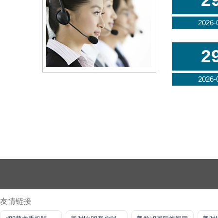
2026-
2
2026-
友情链接