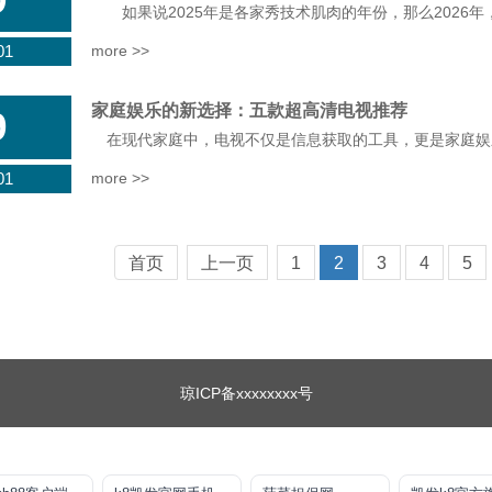
01
more >>
家庭娱乐的新选择：五款超高清电视推荐
9
01
more >>
首页
上一页
1
2
3
4
5
琼ICP备xxxxxxxx号