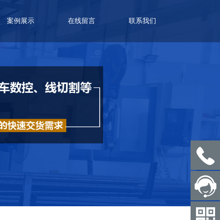
案例展示
在线留言
联系我们