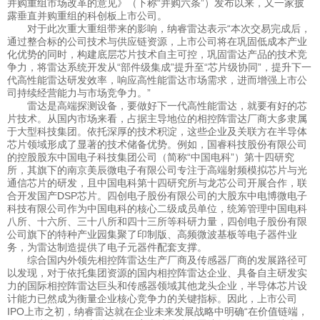
并购重组市场改革的意见》（下称“并购六条”）发布以来，又一家披
露垂直并购重组的科创板上市公司。
对于此次重大重组带来的影响，纳睿雷达表示“本次交易完成后，
通过整合标的公司技术与供应链资源，上市公司将在巩固低成本产业
化优势的同时，构建底层芯片技术自主可控，巩固雷达产品的技术竞
争力，将雷达系统开发从“部件级集成”提升至“芯片级协同”，提升下一
代高性能雷达研发效率，响应高性能雷达市场需求，进而增强上市公
司持续经营能力与市场竞争力。”
雷达是高端探测设备，要做好下一代高性能雷达，就要有好的芯
片技术。从国内市场来看，占据主导地位的相控阵雷达厂商大多隶属
于大型科技集团。依托深厚的技术积淀，这些企业及关联方在半导体
芯片领域形成了显著的技术储备优势。例如，国睿科技股份有限公司
的控股股东中国电子科技集团公司（简称“中国电科”）第十四研究
所，其旗下的南京美辰微电子有限公司专注于高端射频模拟芯片与光
通信芯片的研发，且中国电科第十四研究所与龙芯公司开展合作，联
合开发国产DSP芯片。四创电子股份有限公司的大股东中电博微电子
科技有限公司作为中国电科的核心二级成员单位，统筹管理中国电科
八所、十六所、三十八所和四十三所等科研力量，四创电子股份有限
公司旗下的特种产业园集聚了印制版、高频微波基板等电子器件业
务，为雷达制造提供了电子元器件配套支撑。
综合国内外领先相控阵雷达生产厂商及传感器厂商的发展路径可
以发现，对于依托集团资源的国内相控阵雷达企业、具备自主研发实
力的国际相控阵雷达巨头和传感器领域其他龙头企业，半导体芯片设
计能力已然成为衡量企业核心竞争力的关键指标。因此，上市公司
IPO上市之初，纳睿雷达就在企业未来发展战略中明确“在价值链端，