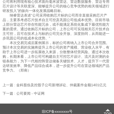
公司将利用现有核心技术面向毫米波雷达、雷达数据服务、雷达专用
芯片设计等关联度深、能够提升公司的核心竞争优势的相关领域进行
研发投入”的纵向一体化发展战略目标。
纳睿雷达表述“公司采用收购芯片标的公司而非直接采购芯片产
品，主要系考虑芯片技术自主可控及巩固公司低成本优势。目前市场
上部分雷达芯片存在性能冗余，或不能满足系统化集成下最优性能方
案的需求。通过收购芯片标的公司，上市公司可实现相关芯片技术自
主可控，且可在技术上与标的公司完全开放、深度协同，从而能进一
步巩固公司的低成本化优势。”
本次交易完成后
案例展示
，标的公司将纳入上市公司合并范围。
预计本次交易的实施将提升上市公司的资产规模、营业收入水平，有
助于上市公司进一步拓展收入来源，分散整体经营风险。通过本次收
购，长期来看，上市公司可构建自主可控芯片设计、流片及封测的全
链条能力，为下一代相控阵雷达储备关键技术、人才，提升下一代雷
达研发效率、降低产品综合成本，进一步提升公司在雷达领域的产品
竞争力。（郑南）
上一篇 : 金科股份及控股子公司新增诉讼、仲裁案件金额1401亿元
下一篇 : 公司要闻 - 中证网
琼ICP备xxxxxxxx号